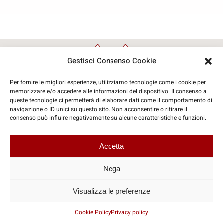
Gestisci Consenso Cookie
Per fornire le migliori esperienze, utilizziamo tecnologie come i cookie per
memorizzare e/o accedere alle informazioni del dispositivo. Il consenso a
queste tecnologie ci permetterà di elaborare dati come il comportamento di
navigazione o ID unici su questo sito. Non acconsentire o ritirare il
consenso può influire negativamente su alcune caratteristiche e funzioni.
© Copyright 2026 | Travelinform Sas
Accetta
Coordinate Social
Nega
Visualizza le preferenze
P.IVA: IT07425260721
Cookie Policy
Privacy policy