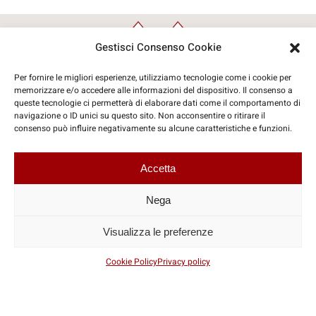
Gestisci Consenso Cookie
Per fornire le migliori esperienze, utilizziamo tecnologie come i cookie per
memorizzare e/o accedere alle informazioni del dispositivo. Il consenso a
queste tecnologie ci permetterà di elaborare dati come il comportamento di
navigazione o ID unici su questo sito. Non acconsentire o ritirare il
© Copyright 2026 | Travelinform Sas
consenso può influire negativamente su alcune caratteristiche e funzioni.
Accetta
Coordinate Social
Nega
Visualizza le preferenze
P.IVA: IT07425260721
Cookie Policy
Privacy policy
privacy policy