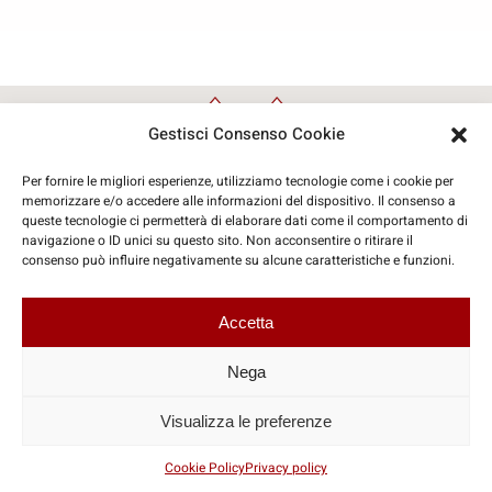
Gestisci Consenso Cookie
Per fornire le migliori esperienze, utilizziamo tecnologie come i cookie per
memorizzare e/o accedere alle informazioni del dispositivo. Il consenso a
queste tecnologie ci permetterà di elaborare dati come il comportamento di
navigazione o ID unici su questo sito. Non acconsentire o ritirare il
consenso può influire negativamente su alcune caratteristiche e funzioni.
© Copyright 2026 | Travelinform Sas
Accetta
Coordinate Social
Nega
Visualizza le preferenze
P.IVA: IT07425260721
Cookie Policy
Privacy policy