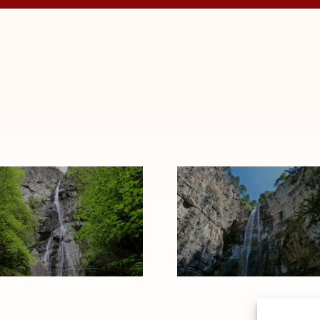
Felixer
Cascata
Wasserfall
Vilpiano