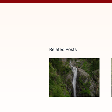
Related Posts
Cascata
San Pietro
Klammbach
Mezzomonte