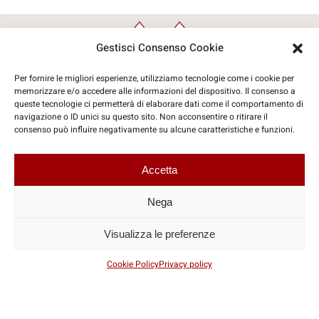
Gestisci Consenso Cookie
Per fornire le migliori esperienze, utilizziamo tecnologie come i cookie per
memorizzare e/o accedere alle informazioni del dispositivo. Il consenso a
queste tecnologie ci permetterà di elaborare dati come il comportamento di
navigazione o ID unici su questo sito. Non acconsentire o ritirare il
© Copyright 2026 | Travelinform Sas
consenso può influire negativamente su alcune caratteristiche e funzioni.
Accetta
Coordinate Social
Nega
Visualizza le preferenze
P.IVA: IT07425260721
Cookie Policy
Privacy policy
privacy policy