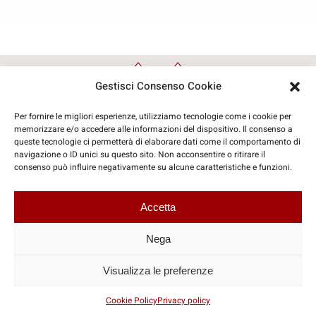
Gestisci Consenso Cookie
Per fornire le migliori esperienze, utilizziamo tecnologie come i cookie per
memorizzare e/o accedere alle informazioni del dispositivo. Il consenso a
queste tecnologie ci permetterà di elaborare dati come il comportamento di
navigazione o ID unici su questo sito. Non acconsentire o ritirare il
consenso può influire negativamente su alcune caratteristiche e funzioni.
© Copyright 2026 | Travelinform Sas
Accetta
Coordinate Social
Nega
Visualizza le preferenze
P.IVA: IT07425260721
Cookie Policy
Privacy policy