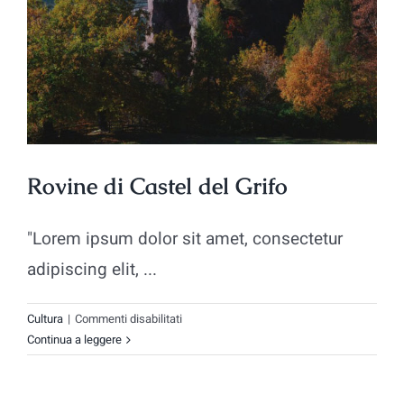
Aziende
Rovine di Castel del Grifo
"Lorem ipsum dolor sit amet, consectetur
adipiscing elit, ...
su
Cultura
|
Commenti disabilitati
Rovine
Continua a leggere
di
Castel
del