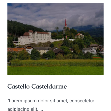
Grifo
Castello Casteldarme
"Lorem ipsum dolor sit amet, consectetur
adipiscing elit, ...