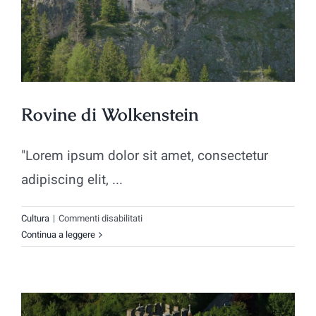
Rovine di Wolkenstein
"Lorem ipsum dolor sit amet, consectetur
adipiscing elit, ...
su
Cultura
|
Commenti disabilitati
Rovine
Continua a leggere
di
Wolkenstein